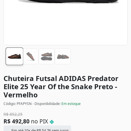
Chuteira Futsal ADIDAS Predator
Elite 25 Year Of the Snake
Preto -
Vermelho
Código: PFAPYSN - Disponibilidade:
Em estoque
R$
852,25
R$
492,80
no PIX
Em até 10x de
R$
54,76
sem juros