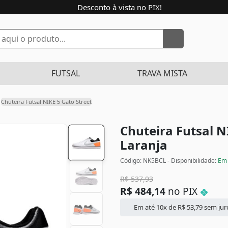
Desconto à vista no PIX!
FUTSAL
TRAVA MISTA
Chuteira Futsal NIKE 5 Gato Street
Chuteira Futsal N
Laranja
Código: NK5BCL - Disponibilidade:
Em 
R$
537,93
R$
484,14
no PIX
Em até 10x de
R$
53,79
sem jur