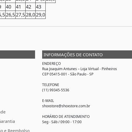
9
40
41
42
43
5,5
26,5
27,5
28,0
29,0
INFORMAÇÕES DE CONTATO
ENDEREÇO
Rua Joaquim Antunes –
Loja Virtual
- Pinheiros
CEP 05415-001 - São Paulo - SP
TELEFONE
(11) 99345-5536
E-MAIL
shoxstore@shoxstore.com.br
ade
HORÁRIO DE ATENDIMENTO
Garantia
Seg - Sáb / 09:00 - 17:00
ção e Reembolso