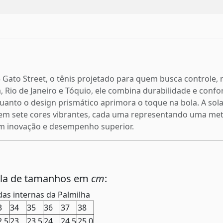
 Gato Street, o tênis projetado para quem busca controle, re
, Rio de Janeiro e Tóquio, ele combina durabilidade e con
uanto o design prismático aprimora o toque na bola. A sola
 em sete cores vibrantes, cada uma representando uma metr
om inovação e desempenho superior.
ela de tamanhos em
cm
:
as internas da Palmilha
3
34
35
36
37
38
2,5
23
23,5
24
24,5
25,0