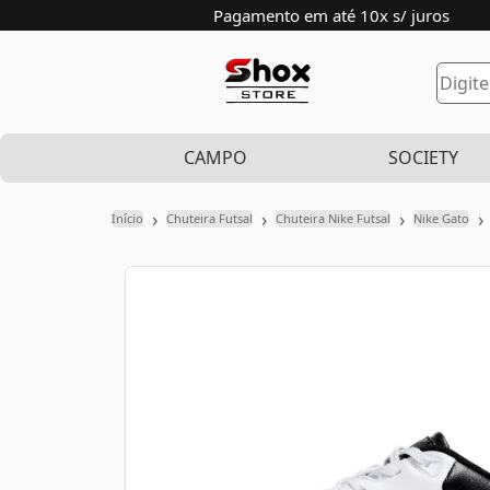
Pagamento em até 10x s/ juros
CAMPO
SOCIETY
›
›
›
›
Início
Chuteira Futsal
Chuteira Nike Futsal
Nike Gato