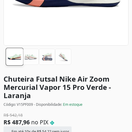
Chuteira Futsal Nike Air Zoom
Mercurial Vapor 15 Pro
Verde -
Laranja
Código: V15PF009 - Disponibilidade:
Em estoque
R$
542,18
R$
487,96
no PIX
Em até 10x de
R$
54,22
sem juros