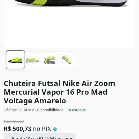
Chuteira Futsal Nike Air Zoom
Mercurial Vapor 16 Pro Mad
Voltage
Amarelo
Código: FV16PMV - Disponibilidade:
Em estoque
R$
556,37
R$
500,73
no PIX
Em até 10x de
R$
55,64
sem juros