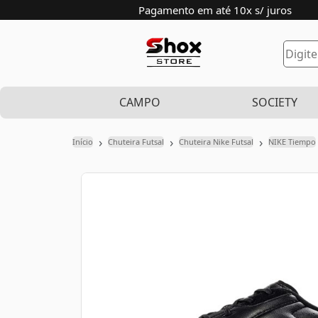
Pagamento em até 10x s/ juros
CAMPO
SOCIETY
›
›
›
Início
Chuteira Futsal
Chuteira Nike Futsal
NIKE Tiempo