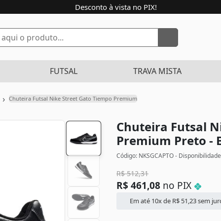
Desconto à vista no PIX!
FUTSAL
TRAVA MISTA
›
Chuteira Futsal Nike Street Gato Tiempo Premium
Chuteira Futsal N
Premium
Preto -
Código: NKSGCAPTO - Disponibilidade
R$
512,31
R$
461,08
no PIX
Em até 10x de
R$
51,23
sem jur