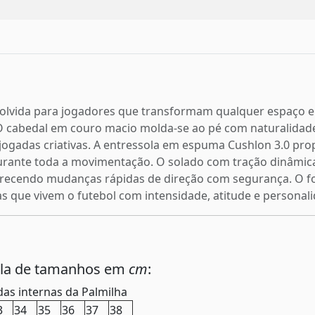
volvida para jogadores que transformam qualquer espaço e
 O cabedal em couro macio molda-se ao pé com naturalidade
e jogadas criativas. A entressola em espuma Cushlon 3.0 p
durante toda a movimentação. O solado com tração dinâmica
orecendo mudanças rápidas de direção com segurança. O f
as que vivem o futebol com intensidade, atitude e personal
ela de tamanhos em
cm
:
as internas da Palmilha
3
34
35
36
37
38