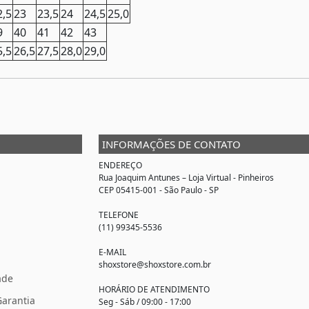
2,5
23
23,5
24
24,5
25,0
9
40
41
42
43
5,5
26,5
27,5
28,0
29,0
INFORMAÇÕES DE CONTATO
ENDEREÇO
Rua Joaquim Antunes –
Loja Virtual
- Pinheiros
CEP 05415-001 - São Paulo - SP
TELEFONE
(11) 99345-5536
E-MAIL
shoxstore@shoxstore.com.br
ade
HORÁRIO DE ATENDIMENTO
Garantia
Seg - Sáb / 09:00 - 17:00