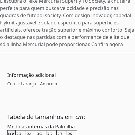
Descubra o Nike Mercurial Superfly 10 Society, a chuteira
perfeita para quem busca velocidade e precisão nas
quadras de futebol society. Com design inovador, cabedal
Flyknit ajustável e solado específico para superfícies
artificiais, oferece tração superior e máximo conforto. Seja
o destaque nas partidas com a performance de elite que
só a linha Mercurial pode proporcionar. Confira agora
Informação adicional
Cores: Laranja - Amarelo
Tabela de tamanhos em
cm
:
Medidas internas da Palmilha
33
34
35
36
37
38
TAM.