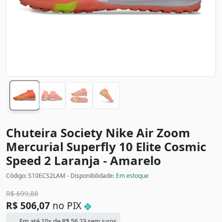
Chuteira Society Nike Air Zoom
Mercurial Superfly 10 Elite Cosmic
Speed 2
Laranja - Amarelo
Código: S10ECS2LAM - Disponibilidade:
Em estoque
R$
699,88
R$
506,07
no PIX
Em até 10x de
R$
56,23
sem juros