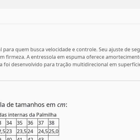
deal para quem busca velocidade e controle. Seu ajuste de se
 com firmeza. A entressola em espuma oferece amortecimen
 foi desenvolvido para tração multidirecional em superfíc
ela de tamanhos em
cm
:
as internas da Palmilha
3
34
35
36
37
38
2,5
23
23,5
24
24,5
25,0
9
40
41
42
43