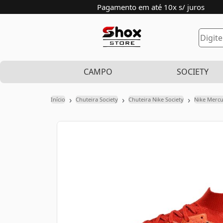
Pagamento em até 10x s/ juros
CAMPO
SOCIETY
›
›
›
Início
Chuteira Society
Chuteira Nike Society
Nike Mercu