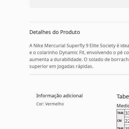
Detalhes do Produto
A Nike Mercurial Superfly 9 Elite Society é i
e o colarinho Dynamic Fit, envolvendo o pé
aumenta a durabilidade. O solado de borracha
superior em jogadas rápidas.
Informação adicional
Tab
Cor: Vermelho
Medid
3
TAM.
2
CM
3
TAM.