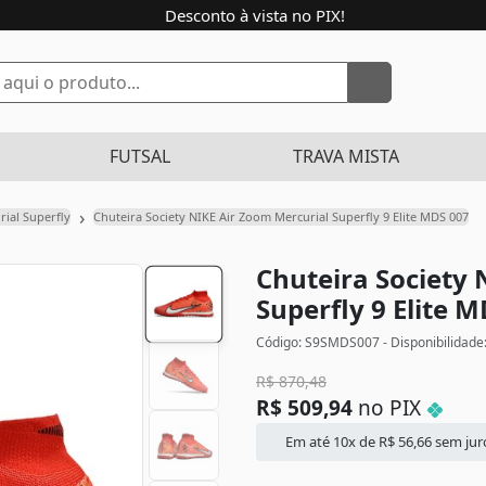
Desconto à vista no PIX!
FUTSAL
TRAVA MISTA
›
rial Superfly
Chuteira Society NIKE Air Zoom Mercurial Superfly 9 Elite MDS 007
Chuteira Society 
Superfly 9 Elite 
Código: S9SMDS007 - Disponibilidade
R$
870,48
R$
509,94
no PIX
Em até 10x de
R$
56,66
sem jur