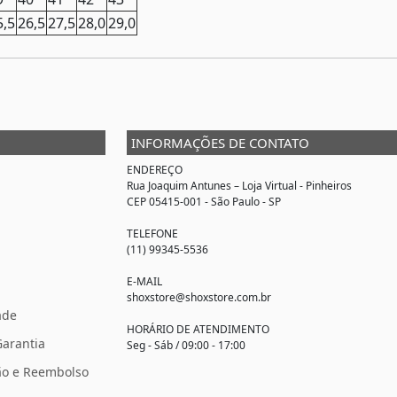
5,5
26,5
27,5
28,0
29,0
INFORMAÇÕES DE CONTATO
ENDEREÇO
Rua Joaquim Antunes –
Loja Virtual
- Pinheiros
CEP 05415-001 - São Paulo - SP
TELEFONE
(11) 99345-5536
E-MAIL
shoxstore@shoxstore.com.br
ade
HORÁRIO DE ATENDIMENTO
Garantia
Seg - Sáb / 09:00 - 17:00
ção e Reembolso