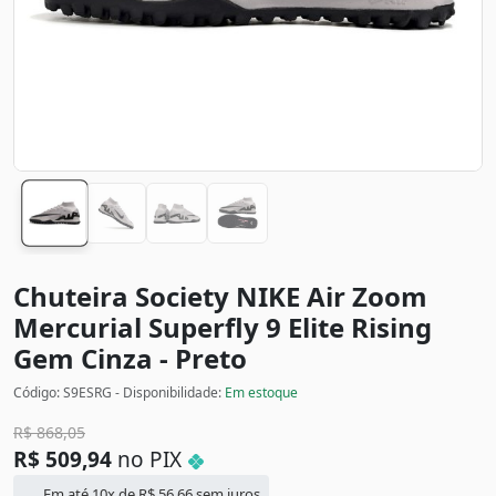
Chuteira Society NIKE Air Zoom
Mercurial Superfly 9 Elite Rising
Gem
Cinza - Preto
Código: S9ESRG - Disponibilidade:
Em estoque
R$
868,05
R$
509,94
no PIX
Em até 10x de
R$
56,66
sem juros