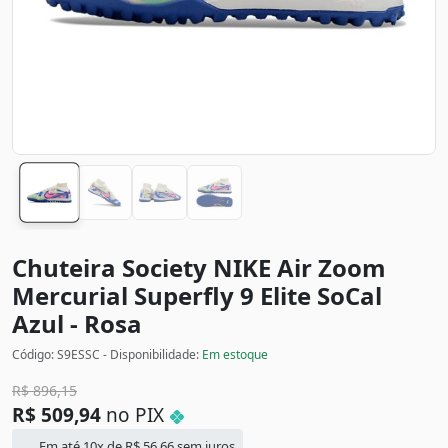
Chuteira Society NIKE Air Zoom
Mercurial Superfly 9 Elite SoCal
Azul - Rosa
Código: S9ESSC - Disponibilidade:
Em estoque
R$
896,15
R$
509,94
no PIX
Em até 10x de
R$
56,66
sem juros