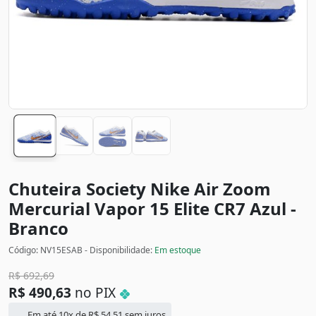
Chuteira Society Nike Air Zoom
Mercurial Vapor 15 Elite CR7
Azul -
Branco
Código: NV15ESAB - Disponibilidade:
Em estoque
R$
692,69
R$
490,63
no PIX
Em até 10x de
R$
54,51
sem juros