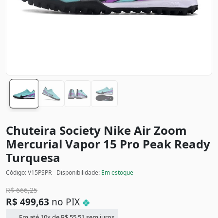
Chuteira Society Nike Air Zoom
Mercurial Vapor 15 Pro Peak Ready
Turquesa
Código: V15PSPR - Disponibilidade:
Em estoque
R$
666,25
R$
499,63
no PIX
Em até 10x de
R$
55,51
sem juros