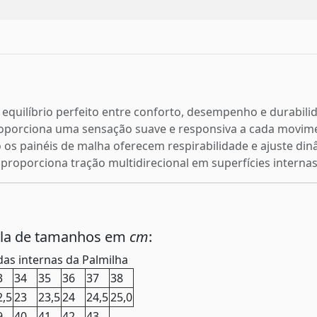
o equilíbrio perfeito entre conforto, desempenho e durabil
oporciona uma sensação suave e responsiva a cada movim
 os painéis de malha oferecem respirabilidade e ajuste di
proporciona tração multidirecional em superfícies internas
ela de tamanhos em
cm
:
as internas da Palmilha
3
34
35
36
37
38
2,5
23
23,5
24
24,5
25,0
9
40
41
42
43