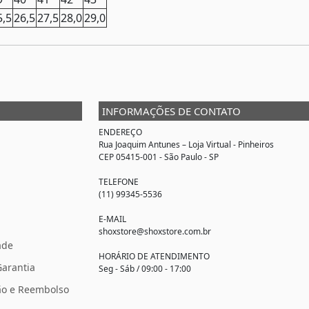
5,5
26,5
27,5
28,0
29,0
INFORMAÇÕES DE CONTATO
ENDEREÇO
Rua Joaquim Antunes –
Loja Virtual
- Pinheiros
CEP 05415-001 - São Paulo - SP
TELEFONE
(11) 99345-5536
E-MAIL
shoxstore@shoxstore.com.br
ade
HORÁRIO DE ATENDIMENTO
Garantia
Seg - Sáb / 09:00 - 17:00
ção e Reembolso