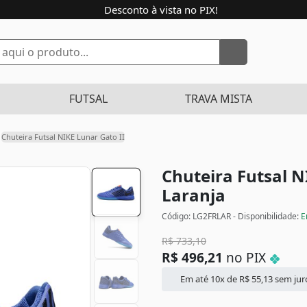
Desconto à vista no PIX!
FUTSAL
TRAVA MISTA
Chuteira Futsal NIKE Lunar Gato II
Chuteira Futsal N
Laranja
Código: LG2FRLAR - Disponibilidade:
E
R$
733,10
R$
496,21
no PIX
Em até 10x de
R$
55,13
sem jur