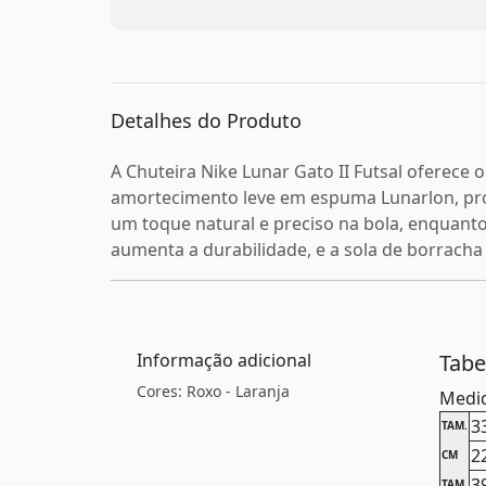
Detalhes do Produto
A Chuteira Nike Lunar Gato II Futsal oferece 
amortecimento leve em espuma Lunarlon, pr
um toque natural e preciso na bola, enquanto
aumenta a durabilidade, e a sola de borracha 
Informação adicional
Tab
Cores: Roxo - Laranja
Medid
3
TAM.
2
CM
3
TAM.