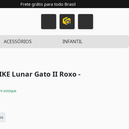
Frete grátis para todo Brasil
ACESSÓRIOS
INFANTIL
IKE Lunar Gato II
Roxo -
m estoque
os