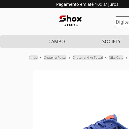
Pagamento em até 10x s/ juros
CAMPO
SOCIETY
›
›
›
›
Início
Chuteira Futsal
Chuteira Nike Futsal
Nike Gato