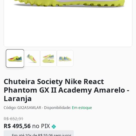
Chuteira Society Nike React
Phantom GX II Academy
Amarelo -
Laranja
Código: GX2ASAMLAR - Disponibilidade:
Em estoque
R$
652,91
R$
495,56
no PIX
Em até 10x de
R$
55,06
sem juros