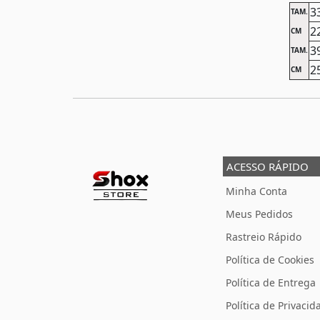
3
TAM.
2
CM
3
TAM.
2
CM
ACESSO RÁPIDO
Minha Conta
Meus Pedidos
Rastreio Rápido
Política de Cookies
Política de Entrega
Política de Privacid