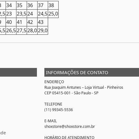
3
34
35
36
37
38
2,5
23
23,5
24
24,5
25,0
9
40
41
42
43
5,5
26,5
27,5
28,0
29,0
INFORMAÇÕES DE CONTATO
ENDEREÇO
Rua Joaquim Antunes –
Loja Virtual
- Pinheiros
CEP 05415-001 - São Paulo - SP
TELEFONE
(11) 99345-5536
E-MAIL
shoxstore@shoxstore.com.br
ade
HORÁRIO DE ATENDIMENTO