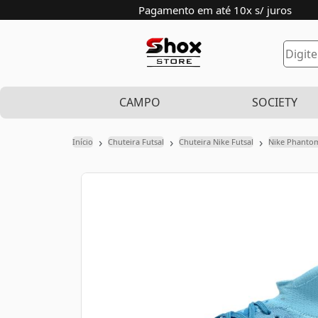
Pagamento em até 10x s/ juros
CAMPO
SOCIETY
›
›
›
Início
Chuteira Futsal
Chuteira Nike Futsal
Nike Phanto