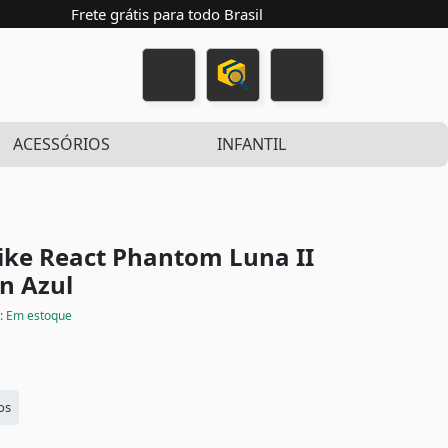
Frete grátis para todo Brasil
ACESSÓRIOS
INFANTIL
Nike React Phantom Luna II
on
Azul
:
Em estoque
os