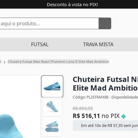
Desconto à vista no PIX!
FUTSAL
TRAVA MISTA
›
m
Chuteira Futsal Nike React Phantom Luna II Elite Mad Ambition
Chuteira Futsal 
Elite Mad Ambiti
Código: PL2EFMAMB - Disponibilidade
R$
853,93
R$
516,11
no PIX
Em até 10x de
R$
57,35
sem jur