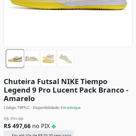
Chuteira Futsal NIKE Tiempo
Legend 9 Pro Lucent Pack
Branco -
Amarelo
Código: T9PFLC - Disponibilidade:
Em estoque
R$
791,66
R$
497,66
no PIX
Em até 10x de
R$
55,30
sem juros