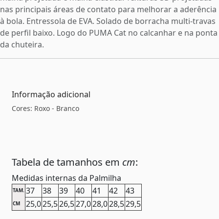
nas principais áreas de contato para melhorar a aderência
à bola. Entressola de EVA. Solado de borracha multi-travas
de perfil baixo. Logo do PUMA Cat no calcanhar e na ponta
da chuteira.
Informação adicional
Cores: Roxo - Branco
Tabela de tamanhos em
cm
:
Medidas internas da Palmilha
37
38
39
40
41
42
43
TAM.
25,0
25,5
26,5
27,0
28,0
28,5
29,5
CM