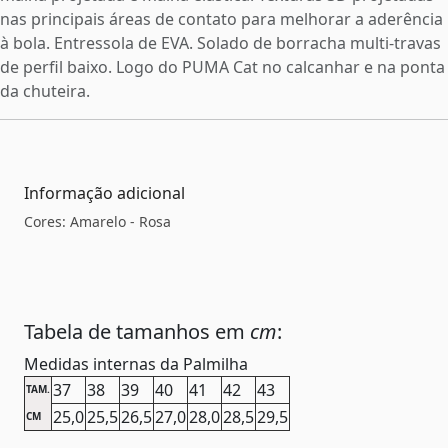
nas principais áreas de contato para melhorar a aderência
à bola. Entressola de EVA. Solado de borracha multi-travas
de perfil baixo. Logo do PUMA Cat no calcanhar e na ponta
da chuteira.
Informação adicional
Cores: Amarelo - Rosa
Tabela de tamanhos em
cm
:
Medidas internas da Palmilha
37
38
39
40
41
42
43
TAM.
25,0
25,5
26,5
27,0
28,0
28,5
29,5
CM