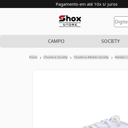
Pagamento em até 10x s/ juros
CAMPO
SOCIETY
›
›
›
Início
Chuteira Society
Chuteira Adidas Society
Adidas 