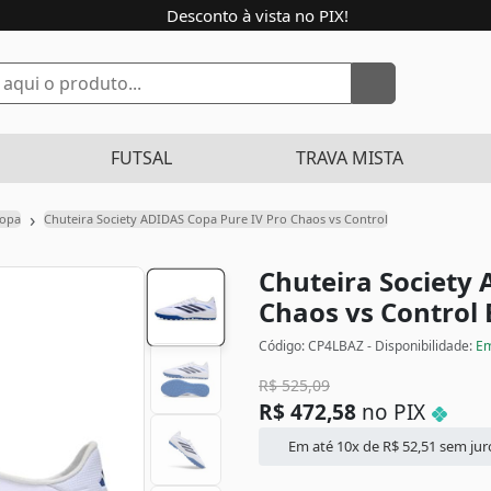
Desconto à vista no PIX!
FUTSAL
TRAVA MISTA
›
Copa
Chuteira Society ADIDAS Copa Pure IV Pro Chaos vs Control
Chuteira Society
Chaos vs Control
Código: CP4LBAZ - Disponibilidade:
Em
R$
525,09
R$
472,58
no PIX
Em até 10x de
R$
52,51
sem jur