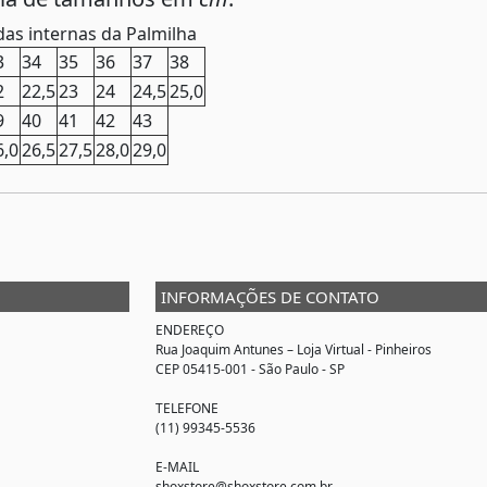
as internas da Palmilha
3
34
35
36
37
38
2
22,5
23
24
24,5
25,0
9
40
41
42
43
6,0
26,5
27,5
28,0
29,0
INFORMAÇÕES DE CONTATO
ENDEREÇO
Rua Joaquim Antunes –
Loja Virtual
- Pinheiros
CEP 05415-001 - São Paulo - SP
TELEFONE
(11) 99345-5536
E-MAIL
shoxstore@shoxstore.com.br