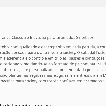
erança Clássica e Inovação para Gramados Sintéticos
utebol com qualidade e desempenho em cada partida, a chut
ução pensada para o alto nível no society. O cabedal Fusi
m a aderência e o controle em dribles, passes e conduções 
e direcionado, moldando-se ao formato do pé com naturalid
ar e oferece ajuste personalizado, complementada pelo calca
ssão plantar nas regiões mais exigidas, e a entressola em 
specífico para society com tração confiável em gramados si
ela de tamanhos em
cm
: