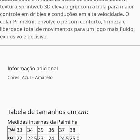
textura Sprintweb 3D eleva o grip com a bola para maior
controle em dribles e conduções em alta velocidade. O
colar Primeknit envolve o pé com conforto, firmeza e
liberdade total de movimentos para um jogo mais fluido,
explosivo e decisivo.
Informação adicional
Cores: Azul - Amarelo
Tabela de tamanhos em
cm
:
Medidas internas da Palmilha
33
34
35
36
37
38
TAM.
22
22,5
23
24
24,5
25,0
CM