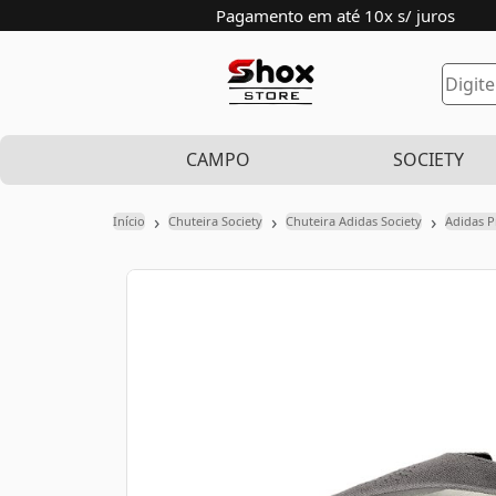
Pagamento em até 10x s/ juros
CAMPO
SOCIETY
›
›
›
Início
Chuteira Society
Chuteira Adidas Society
Adidas P