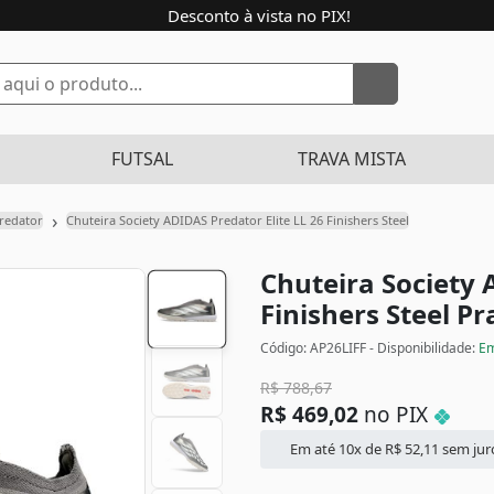
Desconto à vista no PIX!
FUTSAL
TRAVA MISTA
›
redator
Chuteira Society ADIDAS Predator Elite LL 26 Finishers Steel
Chuteira Society 
Finishers Steel
Pr
Código: AP26LIFF - Disponibilidade:
Em
R$
788,67
R$
469,02
no PIX
Em até 10x de
R$
52,11
sem jur