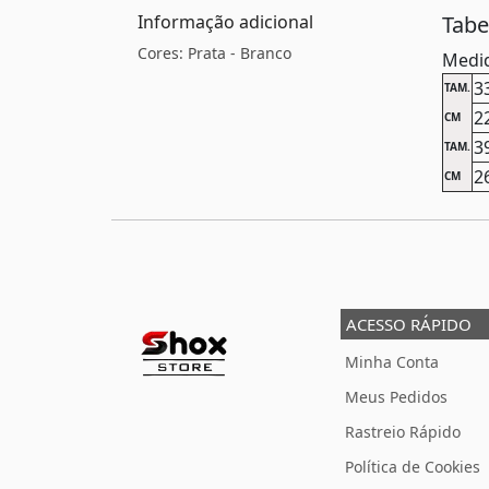
Informação adicional
Tab
Cores: Prata - Branco
Medid
3
TAM.
2
CM
3
TAM.
2
CM
ACESSO RÁPIDO
Minha Conta
Meus Pedidos
Rastreio Rápido
Política de Cookies