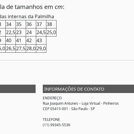
ela de tamanhos em
cm
:
as internas da Palmilha
3
34
35
36
37
38
2
22,5
23
24
24,5
25,0
9
40
41
42
43
6,0
26,5
27,5
28,0
29,0
INFORMAÇÕES DE CONTATO
ENDEREÇO
Rua Joaquim Antunes –
Loja Virtual
- Pinheiros
CEP 05415-001 - São Paulo - SP
TELEFONE
(11) 99345-5536