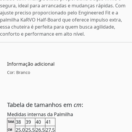
segura, ideal para arrancadas e mudanças rápidas. Com
ajuste preciso proporcionado pelo Engineered Fit e a
palmilha KaRVO Half-Board que oferece impulso extra,
essa chuteira é perfeita para quem busca agilidade,
conforto e performance em alto nível.
Informação adicional
Cor: Branco
Tabela de tamanhos em
cm
:
Medidas internas da Palmilha
38
39
40
41
TAM.
25,0
25,5
26,5
27,5
CM