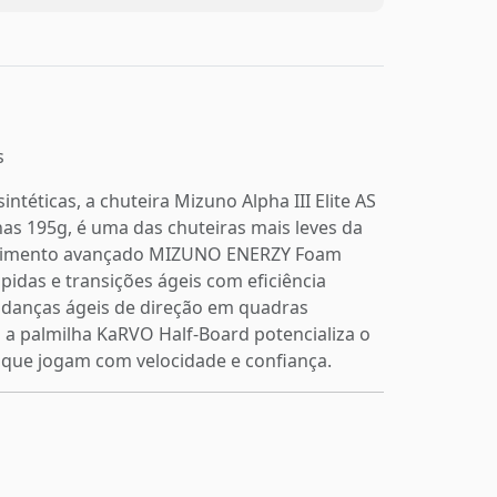
s
éticas, a chuteira Mizuno Alpha III Elite AS
s 195g, é uma das chuteiras mais leves da
rtecimento avançado MIZUNO ENERZY Foam
pidas e transições ágeis com eficiência
mudanças ágeis de direção em quadras
 a palmilha KaRVO Half-Board potencializa o
s que jogam com velocidade e confiança.