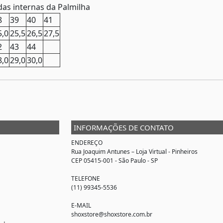
as internas da Palmilha
8
39
40
41
5,0
25,5
26,5
27,5
2
43
44
8,0
29,0
30,0
INFORMAÇÕES DE CONTATO
ENDEREÇO
Rua Joaquim Antunes –
Loja Virtual
- Pinheiros
CEP 05415-001 - São Paulo - SP
TELEFONE
(11) 99345-5536
E-MAIL
shoxstore@shoxstore.com.br