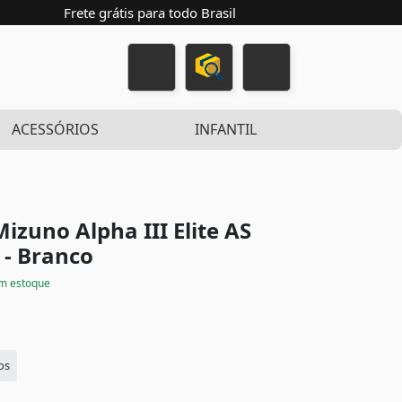
Frete grátis para todo Brasil
ACESSÓRIOS
INFANTIL
izuno Alpha III Elite AS
 - Branco
m estoque
os