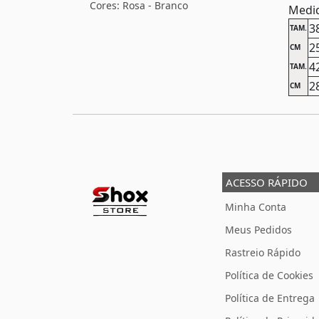
Cores: Rosa - Branco
Medid
3
TAM.
2
CM
4
TAM.
2
CM
ACESSO RÁPIDO
Minha Conta
Meus Pedidos
Rastreio Rápido
Política de Cookies
Política de Entrega