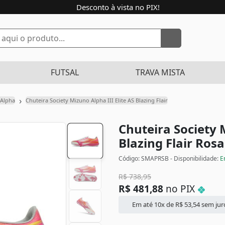
Desconto à vista no PIX!
FUTSAL
TRAVA MISTA
›
Alpha
Chuteira Society Mizuno Alpha III Elite AS Blazing Flair
Chuteira Society M
Blazing Flair
Rosa
Código: SMAPRSB - Disponibilidade:
E
R$
738,95
R$
481,88
no PIX
Em até 10x de
R$
53,54
sem jur