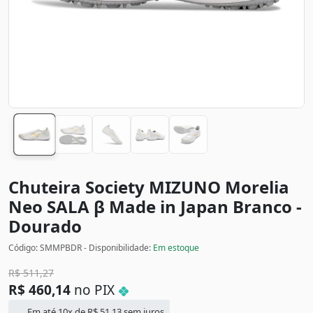
Chuteira Society MIZUNO Morelia
Neo SALA β Made in Japan
Branco -
Dourado
Código: SMMPBDR - Disponibilidade:
Em estoque
R$
511,27
R$
460,14
no PIX
Em até 10x de
R$
51,13
sem juros