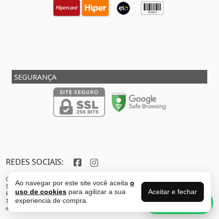
SEGURANÇA
REDES SOCIAIS:
Copyright © 2013 - 2026 - SHOX STORE DO BRASIL - Marca pertencente à VFR SPORTS E
Ao navegar por este site você aceita
o
SERVICOS ADMINISTRATIVOS LTDA CNPJ: 32.346.663/0001-59 - Localizada do endereço:
Aceitar e fechar
uso de cookies
para agilizar a sua
Rua Joaquim Antunes - São Paulo - SP - 05435-030
Perguntas sobre
experiencia de compra.
Todos os direitos reservados. Proibida reprodução total ou parcial deste sítio
esse produto?
eletrônico sem autorização prévia.