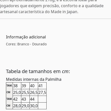
jogadores que exigem precisão, conforto e a qualidade
artesanal característica do Made in Japan.
Informação adicional
Cores: Branco - Dourado
Tabela de tamanhos em
cm
:
Medidas internas da Palmilha
38
39
40
41
TAM.
25,0
25,5
26,5
27,5
CM
42
43
44
TAM.
28,0
29,0
30,0
CM