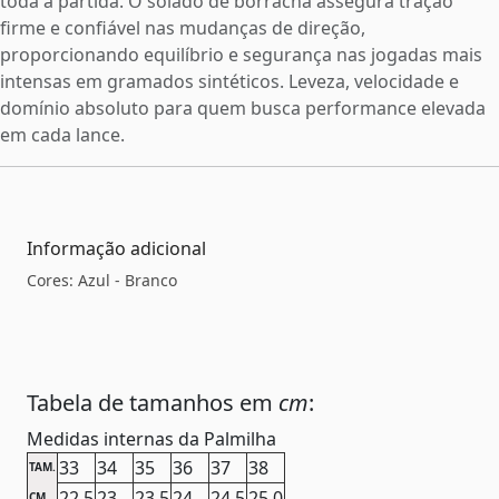
toda a partida. O solado de borracha assegura tração
firme e confiável nas mudanças de direção,
proporcionando equilíbrio e segurança nas jogadas mais
intensas em gramados sintéticos. Leveza, velocidade e
domínio absoluto para quem busca performance elevada
em cada lance.
Informação adicional
Cores: Azul - Branco
Tabela de tamanhos em
cm
:
Medidas internas da Palmilha
33
34
35
36
37
38
TAM.
22,5
23
23,5
24
24,5
25,0
CM