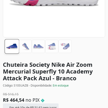
Chuteira Society Nike Air Zoom
Mercurial Superfly 10 Academy
Attack Pack
Azul - Branco
Código: S10SUAZB - Disponibilidade:
Em estoque
R$
516,15
R$
464,54
no PIX
Em até 10x de
R$
51,62
sem juros