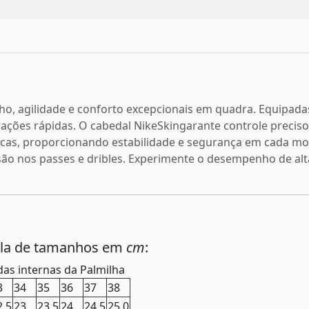
, agilidade e conforto excepcionais em quadra. Equipadas
ações rápidas. O cabedal NikeSkingarante controle preciso
éticas, proporcionando estabilidade e segurança em cada m
isão nos passes e dribles. Experimente o desempenho de al
ela de tamanhos em
cm
:
as internas da Palmilha
3
34
35
36
37
38
2,5
23
23,5
24
24,5
25,0