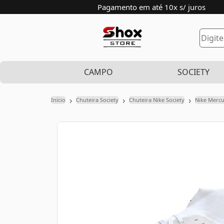
Pagamento em até 10x s/ juros
CAMPO
SOCIETY
›
›
›
Início
Chuteira Society
Chuteira Nike Society
Nike Mercu