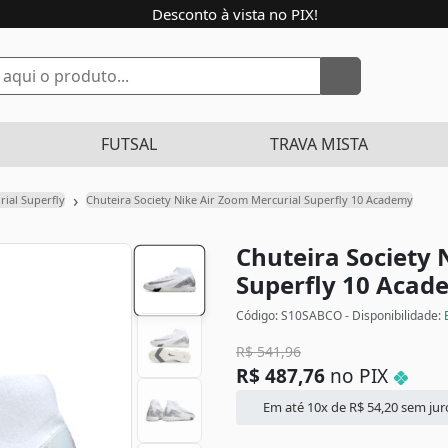
Desconto à vista no PIX!
FUTSAL
TRAVA MISTA
›
rial Superfly
Chuteira Society Nike Air Zoom Mercurial Superfly 10 Academy
Chuteira Society 
Superfly 10 Aca
Código: S10SABCO - Disponibilidade:
R$
541,96
R$
487,76
no PIX
Em até 10x de
R$
54,20
sem jur