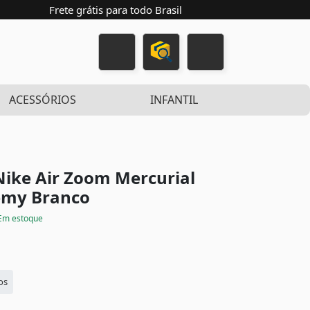
Frete grátis para todo Brasil
ACESSÓRIOS
INFANTIL
Nike Air Zoom Mercurial
demy
Branco
Em estoque
os