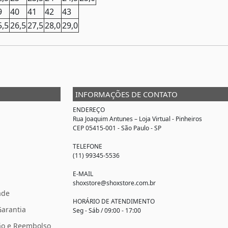
9
40
41
42
43
5,5
26,5
27,5
28,0
29,0
INFORMAÇÕES DE CONTATO
ENDEREÇO
Rua Joaquim Antunes –
Loja Virtual
- Pinheiros
CEP 05415-001 - São Paulo - SP
TELEFONE
(11) 99345-5536
E-MAIL
shoxstore@shoxstore.com.br
ade
HORÁRIO DE ATENDIMENTO
Garantia
Seg - Sáb / 09:00 - 17:00
ção e Reembolso