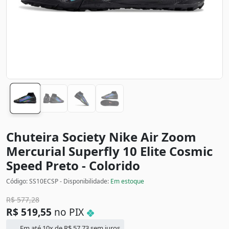
Chuteira Society Nike Air Zoom
Mercurial Superfly 10 Elite Cosmic
Speed
Preto - Colorido
Código: SS10ECSP - Disponibilidade:
Em estoque
R$
577,28
R$
519,55
no PIX
Em até 10x de
R$
57,73
sem juros