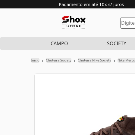
Pagamento em até 10x s/ juros
CAMPO
SOCIETY
›
›
›
Início
Chuteira Society
Chuteira Nike Society
Nike Mercu