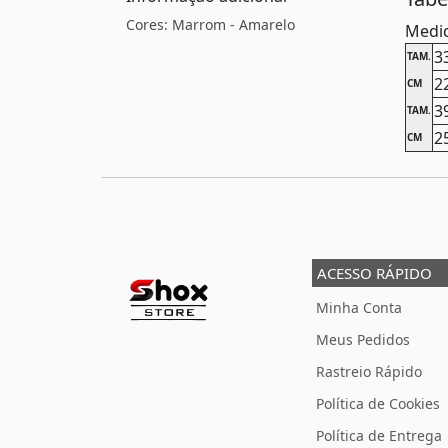
Cores: Marrom - Amarelo
Medid
3
TAM.
2
CM
3
TAM.
2
CM
ACESSO RÁPIDO
Minha Conta
Meus Pedidos
Rastreio Rápido
Política de Cookies
Política de Entrega