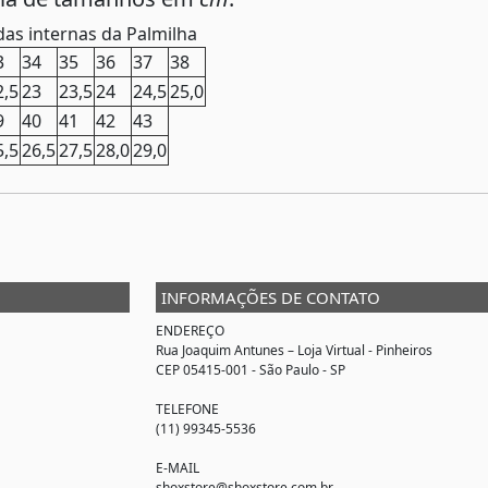
as internas da Palmilha
3
34
35
36
37
38
2,5
23
23,5
24
24,5
25,0
9
40
41
42
43
5,5
26,5
27,5
28,0
29,0
INFORMAÇÕES DE CONTATO
ENDEREÇO
Rua Joaquim Antunes –
Loja Virtual
- Pinheiros
CEP 05415-001 - São Paulo - SP
TELEFONE
(11) 99345-5536
E-MAIL
shoxstore@shoxstore.com.br