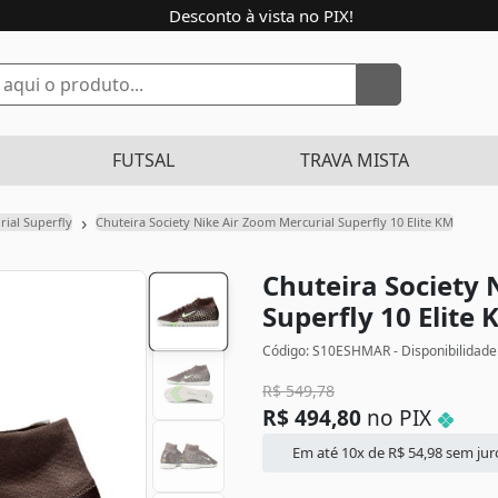
Desconto à vista no PIX!
FUTSAL
TRAVA MISTA
›
rial Superfly
Chuteira Society Nike Air Zoom Mercurial Superfly 10 Elite KM
Chuteira Society 
Superfly 10 Elite
Código: S10ESHMAR - Disponibilidade
R$
549,78
R$
494,80
no PIX
Em até 10x de
R$
54,98
sem jur