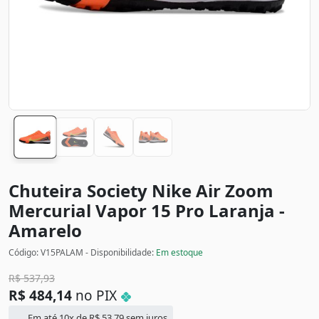
Chuteira Society Nike Air Zoom
Mercurial Vapor 15 Pro
Laranja -
Amarelo
Código: V15PALAM - Disponibilidade:
Em estoque
R$
537,93
R$
484,14
no PIX
Em até 10x de
R$
53,79
sem juros