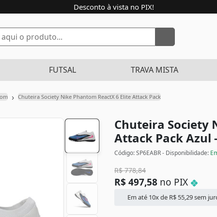
Desconto à vista no PIX!
FUTSAL
TRAVA MISTA
›
tom
Chuteira Society Nike Phantom ReactX 6 Elite Attack Pack
Chuteira Society 
Attack Pack
Azul 
Código: SP6EABR - Disponibilidade:
Em
R$
778,84
R$
497,58
no PIX
Em até 10x de
R$
55,29
sem jur