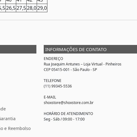
5,5
26,5
27,5
28,0
29,0
INFORMAÇÕES DE CONTATO
ENDEREÇO
Rua Joaquim Antunes –
Loja Virtual
- Pinheiros
CEP 05415-001 - São Paulo - SP
TELEFONE
(11) 99345-5536
E-MAIL
shoxstore@shoxstore.com.br
ade
HORÁRIO DE ATENDIMENTO
Garantia
Seg - Sáb / 09:00 - 17:00
ção e Reembolso