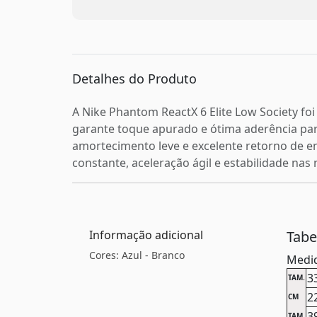
Detalhes do Produto
A Nike Phantom ReactX 6 Elite Low Society fo
garante toque apurado e ótima aderência par
amortecimento leve e excelente retorno de e
constante, aceleração ágil e estabilidade na
Informação adicional
Tab
Cores: Azul - Branco
Medid
3
TAM.
2
CM
3
TAM.