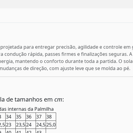
i projetada para entregar precisão, agilidade e controle e
a condução rápida, passes firmes e finalizações seguras. 
nergia, mantendo o conforto durante toda a partida. O sol
s mudanças de direção, com ajuste leve que se molda ao pé.
ela de tamanhos em
cm
:
as internas da Palmilha
3
34
35
36
37
38
2,5
23
23,5
24
24,5
25,0
9
40
41
42
43