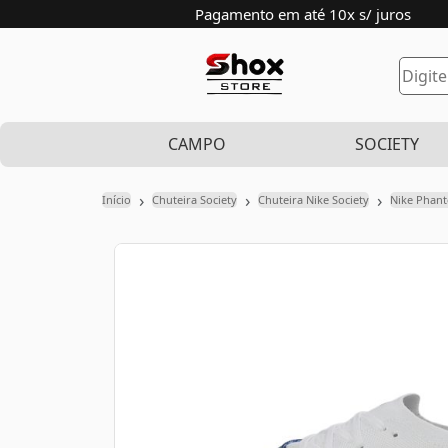
Pagamento em até 10x s/ juros
CAMPO
SOCIETY
›
›
›
Início
Chuteira Society
Chuteira Nike Society
Nike Phan