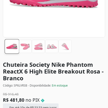
Chuteira Society Nike Phantom
ReactX 6 High Elite Breakout
Rosa -
Branco
Código: SP6LVRSB - Disponibilidade:
Em estoque
R$
916,48
R$
481,80
no PIX
Em até 10x de
R$
53,53
sem juros