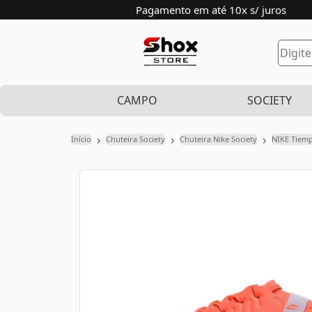
Pagamento em até 10x s/ juros
CAMPO
SOCIETY
›
›
›
Início
Chuteira Society
Chuteira Nike Society
NIKE Tiem