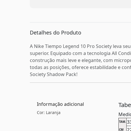
Detalhes do Produto
A Nike Tiempo Legend 10 Pro Society leva se
superior. Equipado com a tecnologia All Cond
construção mais leve e elegante, com micropo
todas as posições, oferece estabilidade e c
Society Shadow Pack!
Informação adicional
Tab
Cor: Laranja
Medid
3
TAM.
2
CM