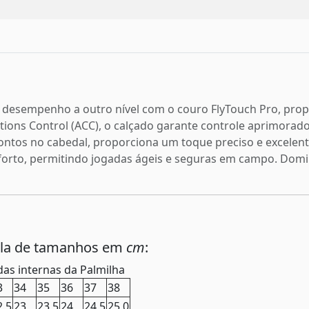
u desempenho a outro nível com o couro FlyTouch Pro, prop
itions Control (ACC), o calçado garante controle aprimora
ntos no cabedal, proporciona um toque preciso e excelente
onforto, permitindo jogadas ágeis e seguras em campo. Dom
ela de tamanhos em
cm
:
as internas da Palmilha
3
34
35
36
37
38
2,5
23
23,5
24
24,5
25,0