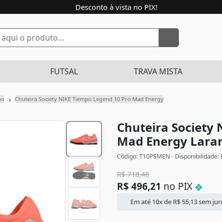
Desconto à vista no PIX!
FUTSAL
TRAVA MISTA
›
po
Chuteira Society NIKE Tiempo Legend 10 Pro Mad Energy
Chuteira Society
Mad Energy
Lara
Código: T10PSMEN - Disponibilidade:
R$
718,48
R$
496,21
no PIX
Em até 10x de
R$
55,13
sem jur