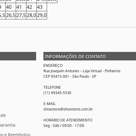
9
40
41
42
43
5,5
26,5
27,5
28,0
29,0
INFORMAÇÕES DE CONTATO
ENDEREÇO
Rua Joaquim Antunes –
Loja Virtual
- Pinheiros
CEP 05415-001 - São Paulo - SP
TELEFONE
(11) 99345-5536
E-MAIL
shoxstore@shoxstore.com.br
ade
HORÁRIO DE ATENDIMENTO
Garantia
Seg - Sáb / 09:00 - 17:00
ção e Reembolso