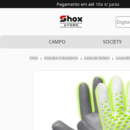
Pagamento em até 10x s/ juros
CAMPO
SOCIETY
›
›
›
Início
Vestuário e Acessórios
Luvas de Goleiro
Luvas AD