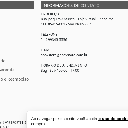
INFORMAÇÕES DE CONTATO
ENDEREÇO
Rua Joaquim Antunes –
Loja Virtual
- Pinheiros
CEP 05415-001 - São Paulo - SP
TELEFONE
(11) 99345-5536
E-MAIL
shoxstore@shoxstore.com.br
ade
HORÁRIO DE ATENDIMENTO
Garantia
Seg - Sáb / 09:00 - 17:00
ção e Reembolso
Ao navegar por este site você aceita
o uso de cooki
nte à VFR SPORTS E SERVICOS ADMINISTRATIVOS LTDA CNPJ: 32.346.663/0001-59
compra.
435-030