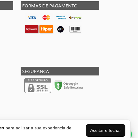
FORMAS DE PAGAMENTO
SEGURANÇA
es
para agilizar a sua experiencia de
Aceitar e fechar
Perguntas sobre
esse produto?