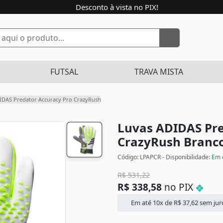
Desconto à vista no PIX!
FUTSAL
TRAVA MISTA
IDAS Predator Accuracy Pro CrazyRush
Luvas ADIDAS Pre
CrazyRush
Branco
Código: LPAPCR - Disponibilidade:
Em 
R$
531,22
R$
338,58
no PIX
Em até 10x de
R$
37,62
sem jur