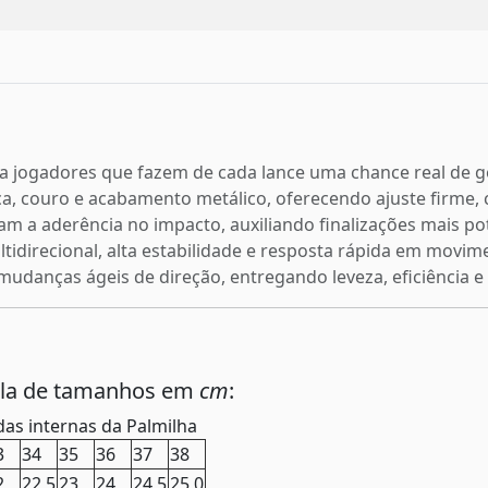
ara jogadores que fazem de cada lance uma chance real de
a, couro e acabamento metálico, oferecendo ajuste firme, 
ficam a aderência no impacto, auxiliando finalizações mais p
tidirecional, alta estabilidade e resposta rápida em movime
mudanças ágeis de direção, entregando leveza, eficiência e
ela de tamanhos em
cm
:
as internas da Palmilha
3
34
35
36
37
38
2
22,5
23
24
24,5
25,0