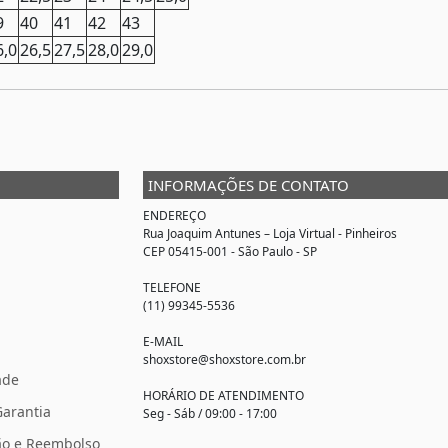
9
40
41
42
43
6,0
26,5
27,5
28,0
29,0
INFORMAÇÕES DE CONTATO
ENDEREÇO
Rua Joaquim Antunes –
Loja Virtual
- Pinheiros
CEP 05415-001 - São Paulo - SP
TELEFONE
(11) 99345-5536
E-MAIL
shoxstore@shoxstore.com.br
ade
HORÁRIO DE ATENDIMENTO
Garantia
Seg - Sáb / 09:00 - 17:00
ção e Reembolso