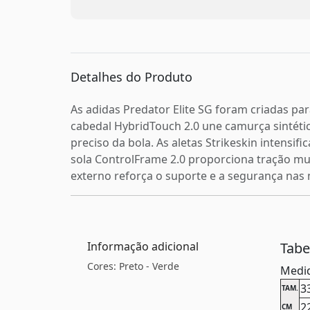
Detalhes do Produto
As adidas Predator Elite SG foram criadas p
cabedal HybridTouch 2.0 une camurça sintétic
preciso da bola. As aletas Strikeskin intensi
sola ControlFrame 2.0 proporciona tração mul
externo reforça o suporte e a segurança nas 
Informação adicional
Tab
Cores: Preto - Verde
Medid
3
TAM.
2
CM