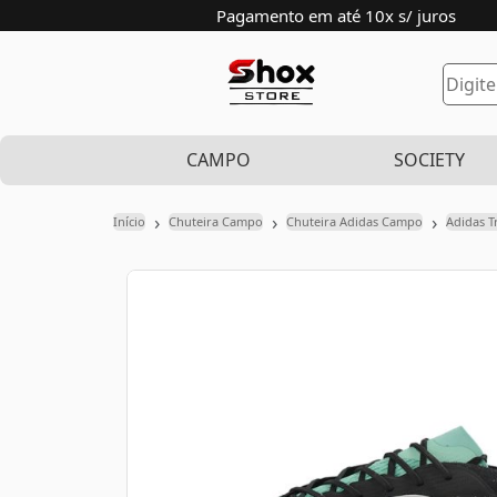
Pagamento em até 10x s/ juros
CAMPO
SOCIETY
›
›
›
Início
Chuteira Campo
Chuteira Adidas Campo
Adidas T