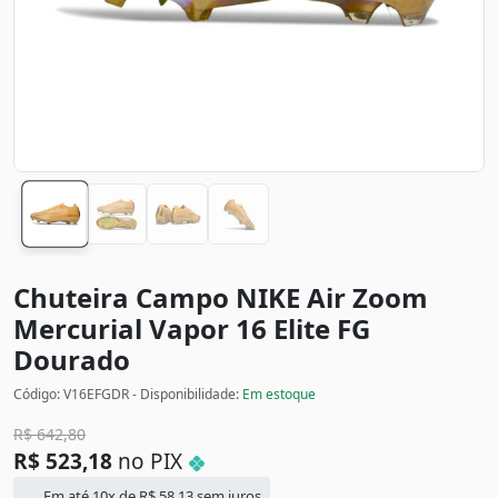
Chuteira Campo NIKE Air Zoom
Mercurial Vapor 16 Elite FG
Dourado
Código: V16EFGDR - Disponibilidade:
Em estoque
R$
642,80
R$
523,18
no PIX
Em até 10x de
R$
58,13
sem juros