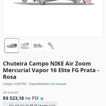
Chuteira Campo NIKE Air Zoom
Mercurial Vapor 16 Elite FG
Prata -
Rosa
Código: V16EFPRS - Disponibilidade:
Em estoque
R$
642,80
R$
523,18
no PIX
Em até 10x de
R$
58,13
sem juros