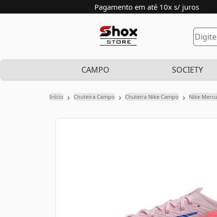
Pagamento em até 10x s/ juros
CAMPO
SOCIETY
›
›
›
Início
Chuteira Campo
Chuteira Nike Campo
Nike Mercu