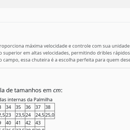
proporciona máxima velocidade e controle com sua unidade 
superior em altas velocidades, permitindo dribles rápidos
o campo, essa chuteira é a escolha perfeita para quem de
ela de tamanhos em
cm
:
as internas da Palmilha
3
34
35
36
37
38
2,5
23
23,5
24
24,5
25,0
9
40
41
42
43