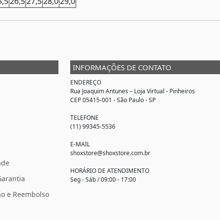
5,5
26,5
27,5
28,0
29,0
INFORMAÇÕES DE CONTATO
ENDEREÇO
Rua Joaquim Antunes –
Loja Virtual
- Pinheiros
CEP 05415-001 - São Paulo - SP
TELEFONE
(11) 99345-5536
E-MAIL
shoxstore@shoxstore.com.br
ade
HORÁRIO DE ATENDIMENTO
Garantia
Seg - Sáb / 09:00 - 17:00
ção e Reembolso