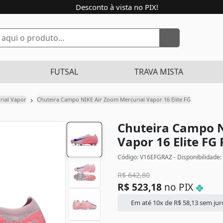
Desconto à vista no PIX!
FUTSAL
TRAVA MISTA
›
rial Vapor
Chuteira Campo NIKE Air Zoom Mercurial Vapor 16 Elite FG
Chuteira Campo N
Vapor 16 Elite FG
Código: V16EFGRAZ - Disponibilidade:
R$
642,80
R$
523,18
no PIX
Em até 10x de
R$
58,13
sem jur