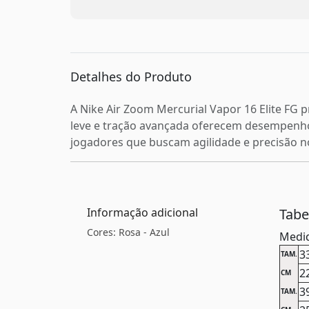
Detalhes do Produto
A Nike Air Zoom Mercurial Vapor 16 Elite FG 
leve e tração avançada oferecem desempenho 
jogadores que buscam agilidade e precisão n
Informação adicional
Tab
Cores: Rosa - Azul
Medid
3
TAM.
2
CM
3
TAM.