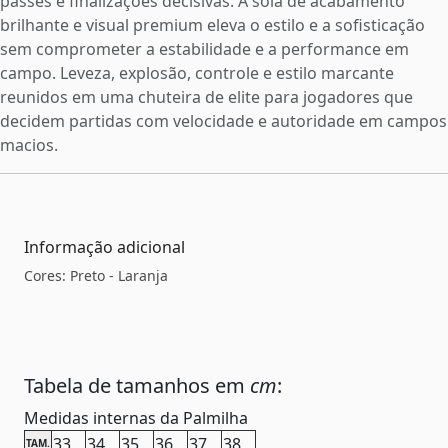
passes e finalizações decisivas. A sola de acabamento
brilhante e visual premium eleva o estilo e a sofisticação
sem comprometer a estabilidade e a performance em
campo. Leveza, explosão, controle e estilo marcante
reunidos em uma chuteira de elite para jogadores que
decidem partidas com velocidade e autoridade em campos
macios.
Informação adicional
Cores: Preto - Laranja
Tabela de tamanhos em
cm
:
Medidas internas da Palmilha
33
34
35
36
37
38
TAM.