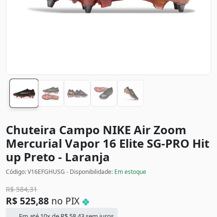
Chuteira Campo NIKE Air Zoom
Mercurial Vapor 16 Elite SG-PRO Hit
up
Preto - Laranja
Código: V16EFGHUSG - Disponibilidade:
Em estoque
R$
584,31
R$
525,88
no PIX
Em até 10x de
R$
58,43
sem juros