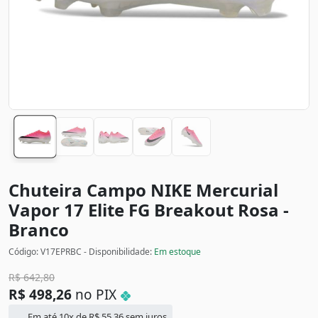
Chuteira Campo NIKE Mercurial
Vapor 17 Elite FG Breakout
Rosa -
Branco
Código: V17EPRBC - Disponibilidade:
Em estoque
R$
642,80
R$
498,26
no PIX
Em até 10x de
R$
55,36
sem juros