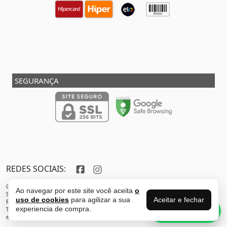
SEGURANÇA
REDES SOCIAIS:
Copyright © 2013 - 2026 - SHOX STORE DO BRASIL - Marca pertencente à VFR SPORTS E
Ao navegar por este site você aceita
o
SERVICOS ADMINISTRATIVOS LTDA CNPJ: 32.346.663/0001-59 - Localizada do endereço:
Aceitar e fechar
uso de cookies
para agilizar a sua
Rua Joaquim Antunes - São Paulo - SP - 05435-030
Perguntas sobre
experiencia de compra.
Todos os direitos reservados. Proibida reprodução total ou parcial deste sítio
esse produto?
eletrônico sem autorização prévia.