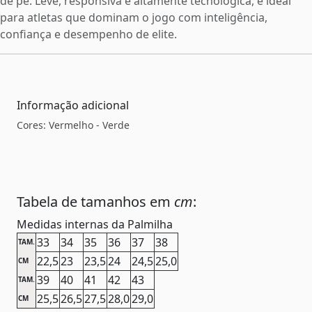
de pé. Leve, responsiva e altamente tecnológica, é ideal
para atletas que dominam o jogo com inteligência,
confiança e desempenho de elite.
Informação adicional
Cores: Vermelho - Verde
Tabela de tamanhos em
cm
:
Medidas internas da Palmilha
33
34
35
36
37
38
TAM.
22,5
23
23,5
24
24,5
25,0
CM
39
40
41
42
43
TAM.
25,5
26,5
27,5
28,0
29,0
CM