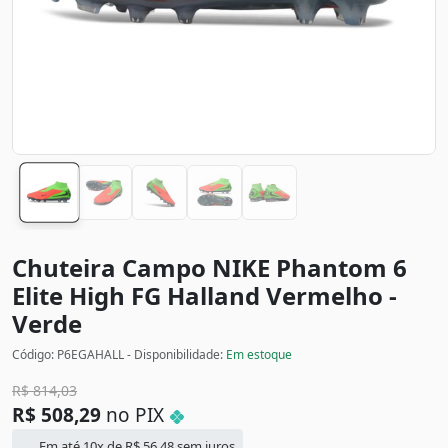
Chuteira Campo NIKE Phantom 6
Elite High FG Halland
Vermelho -
Verde
Código: P6EGAHALL - Disponibilidade:
Em estoque
R$
814,03
R$
508,29
no PIX
Em até 10x de
R$
56,48
sem juros