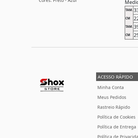
Cores: Preto - Azul
Medid
3
TAM.
2
CM
3
TAM.
2
CM
ACESSO RÁPIDO
Minha Conta
Meus Pedidos
Rastreio Rápido
Política de Cookies
Política de Entrega
Política de Privacid