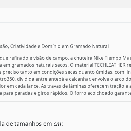
cisão, Criatividade e Domínio em Gramado Natural
ue refinado e visão de campo, a chuteira Nike Tiempo Maes
la em gramados naturais secos. O material TECHLEATHER re
 e preciso tanto em condições secas quanto úmidas, com l
stro360, dividida entre antepé e calcanhar, envolve o arco d
r em cada lance. As travas de lâminas oferecem tração e a
e para paradas e giros rápidos. O forro acolchoado garante
ela de tamanhos em
cm
: