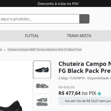
Desconto à vista no PIX!
FUTSAL
TRAVA MISTA
›
po
Chuteira Campo NIKE Tiempo Maestro Elite FG Black Pack
Chuteira Campo N
FG Black Pack
Pre
Código: TLXEFBPTA - Disponibilidade:
R$
832,55
R$
477,64
no PIX
Em até 10x de
R$
53,07
sem jur