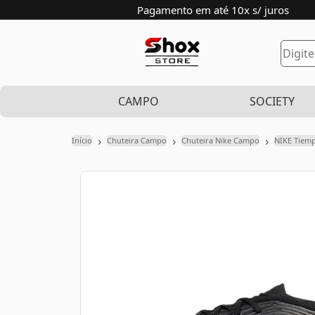
Pagamento em até 10x s/ juros
CAMPO
SOCIETY
›
›
›
Início
Chuteira Campo
Chuteira Nike Campo
NIKE Tiem