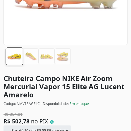
Chuteira Campo NIKE Air Zoom
Mercurial Vapor 15 Elite AG Lucent
Amarelo
Código: NMV15AGELC - Disponibilidade:
Em estoque
R$
864,01
R$
502,78
no PIX
Em até 10x de
R$
55,86
sem juros