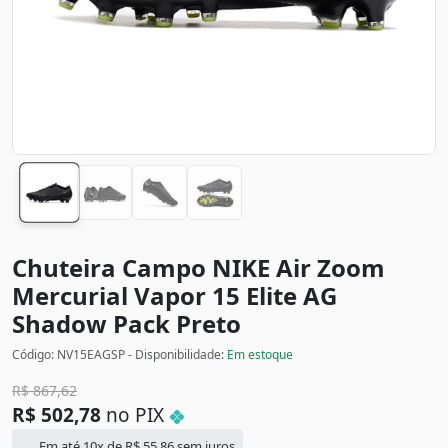
Chuteira Campo NIKE Air Zoom
Mercurial Vapor 15 Elite AG
Shadow Pack
Preto
Código: NV15EAGSP - Disponibilidade:
Em estoque
R$
867,62
R$
502,78
no PIX
Em até 10x de
R$
55,86
sem juros