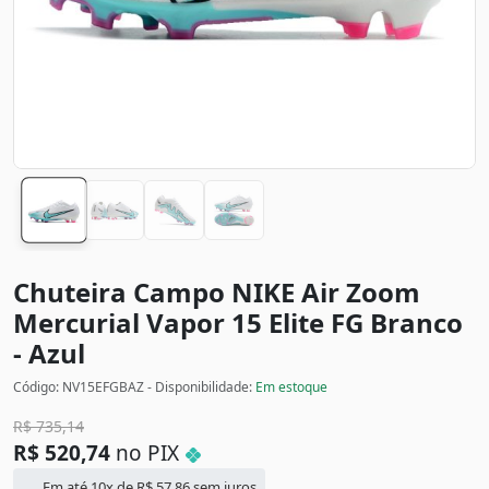
Chuteira Campo NIKE Air Zoom
Mercurial Vapor 15 Elite FG
Branco
- Azul
Código: NV15EFGBAZ - Disponibilidade:
Em estoque
R$
735,14
R$
520,74
no PIX
Em até 10x de
R$
57,86
sem juros