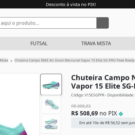
Desconto à vista no PIX!
FUTSAL
TRAVA MISTA
›
 Mista
Chuteira Campo NIKE Air Zoom Mercurial Vapor 15 Elite SG-PRO Peak Ready
Chuteira Campo N
Vapor 15 Elite S
Código: V15ESGPPR - Disponibilidade:
R$
888,83
R$
508,69
no PIX
Em até 10x de
R$
56,52
sem jur