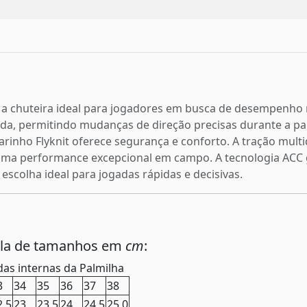
 é a chuteira ideal para jogadores em busca de desempenh
pida, permitindo mudanças de direção precisas durante a p
rinho Flyknit oferece segurança e conforto. A tração multid
uma performance excepcional em campo. A tecnologia ACC 
escolha ideal para jogadas rápidas e decisivas.
ela de tamanhos em
cm
:
as internas da Palmilha
3
34
35
36
37
38
2,5
23
23,5
24
24,5
25,0