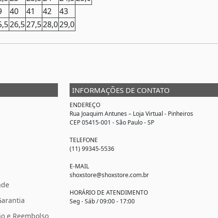
9
40
41
42
43
5,5
26,5
27,5
28,0
29,0
INFORMAÇÕES DE CONTATO
ENDEREÇO
Rua Joaquim Antunes –
Loja Virtual
- Pinheiros
CEP 05415-001 - São Paulo - SP
TELEFONE
(11) 99345-5536
E-MAIL
shoxstore@shoxstore.com.br
ade
HORÁRIO DE ATENDIMENTO
Garantia
Seg - Sáb / 09:00 - 17:00
ção e Reembolso