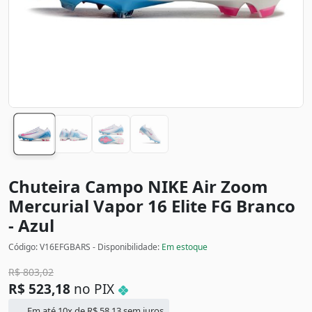
Chuteira Campo NIKE Air Zoom
Mercurial Vapor 16 Elite FG
Branco
- Azul
Código: V16EFGBARS - Disponibilidade:
Em estoque
R$
803,02
R$
523,18
no PIX
Em até 10x de
R$
58,13
sem juros