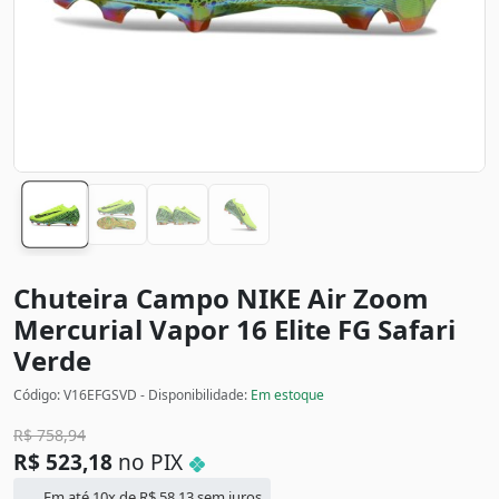
Chuteira Campo NIKE Air Zoom
Mercurial Vapor 16 Elite FG Safari
Verde
Código: V16EFGSVD - Disponibilidade:
Em estoque
R$
758,94
R$
523,18
no PIX
Em até 10x de
R$
58,13
sem juros