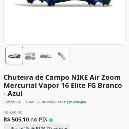
Chuteira de Campo NIKE Air Zoom
Mercurial Vapor 16 Elite FG
Branco
- Azul
Código: V16EFGBAZB - Disponibilidade:
Em estoque
R$
869,00
R$
505,10
no PIX
Em até 10x de
R$
56,12
sem juros