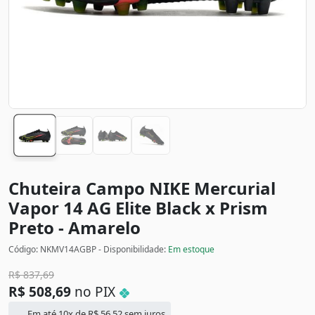
Chuteira Campo NIKE Mercurial
Vapor 14 AG Elite Black x Prism
Preto - Amarelo
Código: NKMV14AGBP - Disponibilidade:
Em estoque
R$
837,69
R$
508,69
no PIX
Em até 10x de
R$
56,52
sem juros