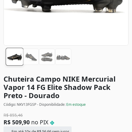
Chuteira Campo NIKE Mercurial
Vapor 14 FG Elite Shadow Pack
Preto - Dourado
Código: NKV13FGSP - Disponibilidade:
Em estoque
R$
855,46
R$
509,90
no PIX
Em até 10x de
R$
56,66
sem juros