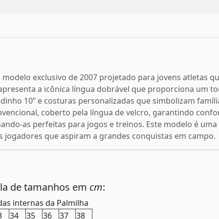
 modelo exclusivo de 2007 projetado para jovens atletas 
a apresenta a icônica língua dobrável que proporciona um t
inho 10” e costuras personalizadas que simbolizam família,
ncional, coberto pela língua de velcro, garantindo confor
nando-as perfeitas para jogos e treinos. Este modelo é uma
ns jogadores que aspiram a grandes conquistas em campo.
ela de tamanhos em
cm
:
as internas da Palmilha
3
34
35
36
37
38