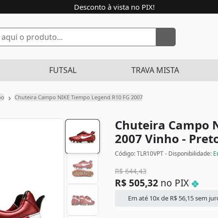
Desconto à vista no PIX!
FUTSAL
TRAVA MISTA
›
po
Chuteira Campo NIKE Tiempo Legend R10 FG 2007
Chuteira Campo 
2007
Vinho - Pret
Código: TLR10VPT - Disponibilidade:
E
R$
644,43
R$
505,32
no PIX
Em até 10x de
R$
56,15
sem jur