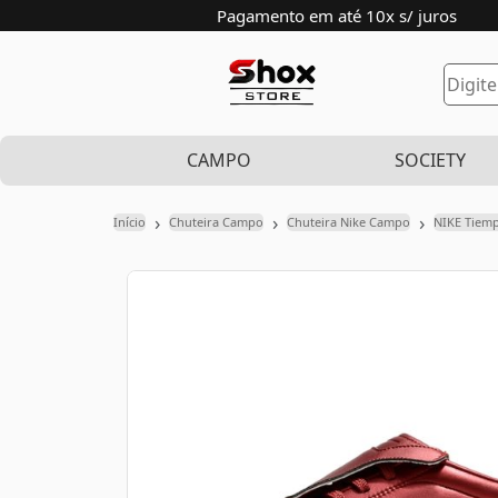
Pagamento em até 10x s/ juros
CAMPO
SOCIETY
›
›
›
Início
Chuteira Campo
Chuteira Nike Campo
NIKE Tiem