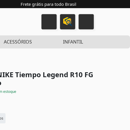
Frete grátis para todo Brasil
ACESSÓRIOS
INFANTIL
NIKE Tiempo Legend R10 FG
o
m estoque
os