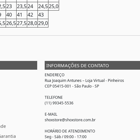
2,5
23
23,5
24
24,5
25,0
9
40
41
42
43
5,5
26,5
27,5
28,0
29,0
INFORMAÇÕES DE CONTATO
ENDEREÇO
Rua Joaquim Antunes –
Loja Virtual
- Pinheiros
CEP 05415-001 - São Paulo - SP
TELEFONE
(11) 99345-5536
E-MAIL
shoxstore@shoxstore.com.br
ade
HORÁRIO DE ATENDIMENTO
Garantia
Seg - Sáb / 09:00 - 17:00